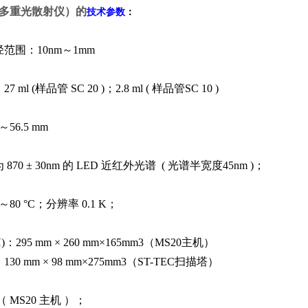
多重光散射仪）
的
技术参数
：
范围：10nm～1mm
l (样品管 SC 20 )；2.8 ml ( 样品管SC 10 )
：0～56.5 mm
70 ± 30nm 的 LED 近红外光谱 ( 光谱半宽度45nm )；
0 °C；分辨率 0.1 K；
：295 mm × 260 mm×165mm3（MS20主机）
 98 mm×275mm3（ST-TEC扫描塔）
（ MS20 主机 ）；