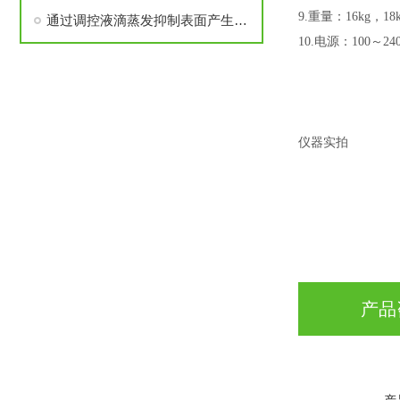
9.重量：16kg，18k
通过调控液滴蒸发抑制表面产生咖啡环效应实现微粒均匀沉积
10.电源：100～24
仪器实拍
产品