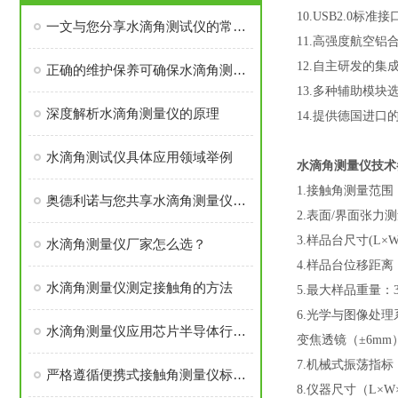
10.USB2.0
一文与您分享水滴角测试仪的常见故障相应解决方法
11.高强度航空
12.自主研发的
正确的维护保养可确保水滴角测试仪测试结果的准确性
13.多种辅助模
深度解析水滴角测量仪的原理
14.提供德国进
水滴角测试仪具体应用领域举例
水滴角测量仪
技术
1.接触角测量范围：0
奥德利诺与您共享水滴角测量仪操作“四步走”
2.表面/界面张力测量
3.样品台尺寸(L×W
水滴角测量仪厂家怎么选？
4.样品台位移距离（X-
水滴角测量仪测定接触角的方法
5.最大样品重量：3.
6.光学与图像处理
水滴角测量仪应用芯片半导体行业（晶圆wafer）的关键技术要点
变焦透镜（±6mm），
7.机械式振荡指标：
严格遵循便携式接触角测量仪标准化操作流程为材料表面性能评估提供有效依据
8.仪器尺寸（L×W×H