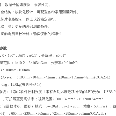
标准接口：数据传输速度快，兼容性高。
铝合金结构：模块化设计，可配置各种常用测量附件。
集成芯片电路控制：保证仪器稳定运行。
块选取：满足更多的外部测试条件。
口的接触角测量校准样：确保仪器的精准性。
参数
～180°，精度：±0.1°，分辨率：±0.01°
范围：1×10-2～2×103mN/m；分辨率±0.01mN/m
)：100mm×100mm
Y-Z）：100mm×104mm×42mm，220mm×159mm×42mm(OCA25L)
0kg；15.0kg(夹具样品台)
系统：手动和软件控制强度且带有自动温度迁移补偿的LED光源；USB3.0高速
可扩展至更高倍率；视野范围2.50×1.32mm2～16.09×8.54mm2
谐函数体积（面积）模式：5～20μl，dv=2～20μl（粘度＜50mPas）
）：660mm×230mm×365mm，725mm×285mm×365mm(OCA25L)