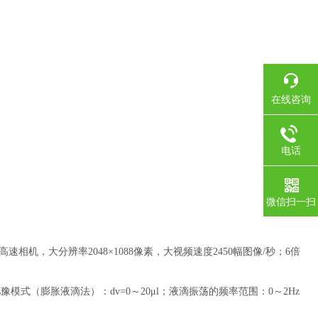
在线咨询
电话
微信扫一扫
相机，大分辨率2048×1088像素，大视频速度2450幅图像/秒；6倍
；弛豫模式（膨胀液滴法）：dv=0～20μl；液滴振荡的频率范围：0～2Hz