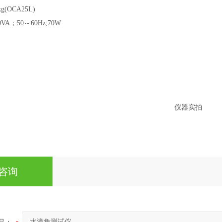
g(OCA25L)
0VA；50～60Hz;70W
仪器实拍
咨询