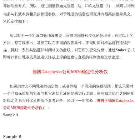
等物理量有关。所以，通过测量原始光强度（I
）和终光强度（I），就可以得到
0
很多与乳液本身相关的物理参数，对于乳液的稳定性研究具有很高的指导意义。
米氏定律如下：
所以对于一个乳液或悬浊液来说，反映内部微粒变化的物理量，通过以上的
方法，都可以求出。甚至可以在不同的温度条件，不同时间对样品进行连续扫
描，得到一系列与温度和时间相关的曲线，对它们的变化分析，通过
Stokes
公式
即可计算出乳液或悬浊液沉降或上浮的速度v, 直观的得到微粒运动速度：
德国Dataphysics公司MS20稳定性分析仪
如果想对比不同乳液的稳定性，或者判断一个乳液的保质期限，那么只需对
一个已知保质期的乳液与其它未知乳液的结果进行比较，便可知道他们之间的相
对稳定关系并对保质期给予参考评价。如以下一组实验（
来自于德国Dataphysics
公司MS20稳定性分析仪
）：
Sample A
Sample B