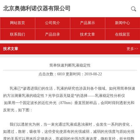
北京奥德利诺仪器有限公司
网站首页
公司简介
产品展示
新闻中心
联系我们
产品目录
技术文章
在线留言
技术文章
更多>>
简单快速判断乳液稳定性
点击次数：6810 更新时间：2019-08-22
乳液已*渗透进我们的生活，乳液的研究也涉及到各个领域。如何用简单快速
的方法测量乳液的稳定性？光学仪器无疑是*的选择——乳液稳定性分析仪
如果用一个固定波长的近红外光（870nm）垂直照射样品，会同时得到透射光和
反射光，如下图：
我们以透射光为例，当一束光通过乳液或悬浊液时，会发生一系列的变化，
如透过，散射，吸收等，这些变化使原有的光强减弱，减弱的光强度与原始光强
度的关系可以用米氏定律表达，而减弱的光强与乳液浓度，微粒直径，折光指数