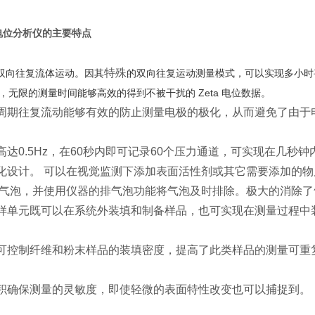
电位分析仪
的主要特点
特殊
双向往复流体运动。因其
的双向往复运动测量模式，可以实现多小时
，无限的测量时间能够高效的得到不被干扰的 Zeta 电位数据。
周期往复流动能够有效的防止测量电极的极化，从而避免了由于
高达0.5Hz，在60秒内即可记录60个压力通道，可实现在几
化设计。 可以在视觉监测下添加表面活性剂或其它需要添加的
气泡，并使用仪器的排气泡功能将气泡及时排除。极大的消除了
样单元既可以在系统外装填和制备样品，也可实现在测量过程中
可控制纤维和粉末样品的装填密度，提高了此类样品的测量可重
积确保测量的灵敏度，即使轻微的表面特性改变也可以捕捉到。