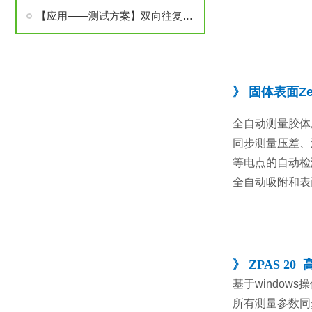
【应用——测试方案】双向往复流动电势法测量微球颗粒的zeta电位
》
固体表面Z
全自动测量胶体
同步测量压差、温
等电点的自动检
全自动吸附和表
》 ZPAS 2
基于window
所有测量参数同