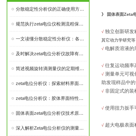
分散稳定性分析仪的正确使用方法，新手也能轻松掌握
固体表面Zeta
》
规范执行zeta电位仪检测流程保障实验检测数据真实有效
独立创新研发
√
一文读懂分散稳定性分析仪：各组成部件的功能特点及协同工作原理
其它动力学研究等
电解质溶液的
√
及时解决zeta电位分析仪故障有助于提升测试结果的可靠性
往复运动频率
√
简述视频旋转滴测量仪的定期维护保养方法
测量单元可视
√
助发现样品中的
zeta电位分析仪：探索材料界面特性的关键工具
非固定式的装
√
zeta电位分析仪：胶体界面特性的精密表征工具
使用扭力扳手
√
固体表面zeta电位分析仪技术原理、特性及应用探析
超大电极表面
√
深入解析Zeta电位分析仪的测量原理