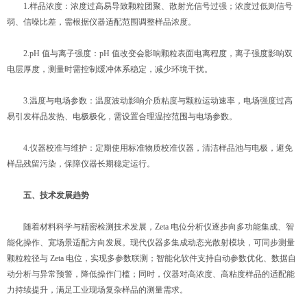
1.样品浓度：浓度过高易导致颗粒团聚、散射光信号过强；浓度过低则信号
弱、信噪比差，需根据仪器适配范围调整样品浓度。
2.pH 值与离子强度：pH 值改变会影响颗粒表面电离程度，离子强度影响双
电层厚度，测量时需控制缓冲体系稳定，减少环境干扰。
3.温度与电场参数：温度波动影响介质粘度与颗粒运动速率，电场强度过高
易引发样品发热、电极极化，需设置合理温控范围与电场参数。
4.仪器校准与维护：定期使用标准物质校准仪器，清洁样品池与电极，避免
样品残留污染，保障仪器长期稳定运行。
五、技术发展趋势
随着材料科学与精密检测技术发展，Zeta 电位分析仪逐步向多功能集成、智
能化操作、宽场景适配方向发展。现代仪器多集成动态光散射模块，可同步测量
颗粒粒径与 Zeta 电位，实现多参数联测；智能化软件支持自动参数优化、数据自
动分析与异常预警，降低操作门槛；同时，仪器对高浓度、高粘度样品的适配能
力持续提升，满足工业现场复杂样品的测量需求。