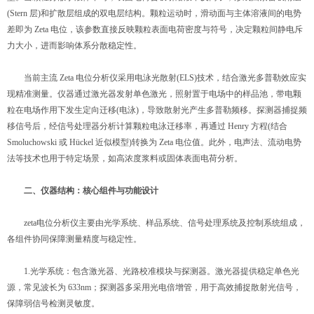
(Stern 层)和扩散层组成的双电层结构。颗粒运动时，滑动面与主体溶液间的电势
差即为 Zeta 电位，该参数直接反映颗粒表面电荷密度与符号，决定颗粒间静电斥
力大小，进而影响体系分散稳定性。
当前主流 Zeta 电位分析仪采用电泳光散射(ELS)技术，结合激光多普勒效应实
现精准测量。仪器通过激光器发射单色激光，照射置于电场中的样品池，带电颗
粒在电场作用下发生定向迁移(电泳)，导致散射光产生多普勒频移。探测器捕捉频
移信号后，经信号处理器分析计算颗粒电泳迁移率，再通过 Henry 方程(结合
Smoluchowski 或 Hückel 近似模型)转换为 Zeta 电位值。此外，电声法、流动电势
法等技术也用于特定场景，如高浓度浆料或固体表面电荷分析。
二、仪器结构：核心组件与功能设计
zeta电位分析仪主要由光学系统、样品系统、信号处理系统及控制系统组成，
各组件协同保障测量精度与稳定性。
1.光学系统：包含激光器、光路校准模块与探测器。激光器提供稳定单色光
源，常见波长为 633nm；探测器多采用光电倍增管，用于高效捕捉散射光信号，
保障弱信号检测灵敏度。