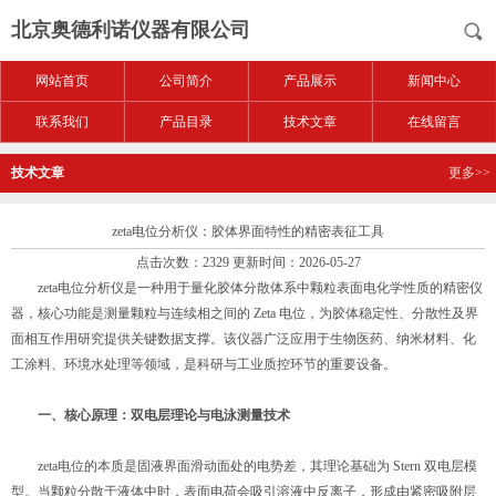
北京奥德利诺仪器有限公司
网站首页
公司简介
产品展示
新闻中心
联系我们
产品目录
技术文章
在线留言
技术文章
更多>>
zeta电位分析仪：胶体界面特性的精密表征工具
点击次数：2329 更新时间：2026-05-27
zeta电位分析仪是一种用于量化胶体分散体系中颗粒表面电化学性质的精密仪
器，核心功能是测量颗粒与连续相之间的 Zeta 电位，为胶体稳定性、分散性及界
面相互作用研究提供关键数据支撑。该仪器广泛应用于生物医药、纳米材料、化
工涂料、环境水处理等领域，是科研与工业质控环节的重要设备。
一、核心原理：双电层理论与电泳测量技术
zeta电位的本质是固液界面滑动面处的电势差，其理论基础为 Stern 双电层模
型。当颗粒分散于液体中时，表面电荷会吸引溶液中反离子，形成由紧密吸附层