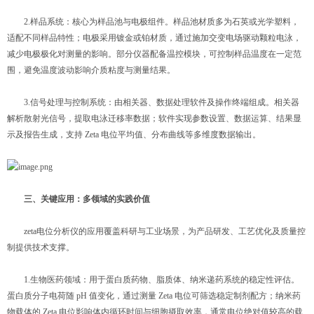
2.样品系统：核心为样品池与电极组件。样品池材质多为石英或光学塑料，
适配不同样品特性；电极采用镀金或铂材质，通过施加交变电场驱动颗粒电泳，
减少电极极化对测量的影响。部分仪器配备温控模块，可控制样品温度在一定范
围，避免温度波动影响介质粘度与测量结果。
3.信号处理与控制系统：由相关器、数据处理软件及操作终端组成。相关器
解析散射光信号，提取电泳迁移率数据；软件实现参数设置、数据运算、结果显
示及报告生成，支持 Zeta 电位平均值、分布曲线等多维度数据输出。
三、关键应用：多领域的实践价值
zeta电位分析仪的应用覆盖科研与工业场景，为产品研发、工艺优化及质量控
制提供技术支撑。
1.生物医药领域：用于蛋白质药物、脂质体、纳米递药系统的稳定性评估。
蛋白质分子电荷随 pH 值变化，通过测量 Zeta 电位可筛选稳定制剂配方；纳米药
物载体的 Zeta 电位影响体内循环时间与细胞摄取效率，通常电位绝对值较高的载