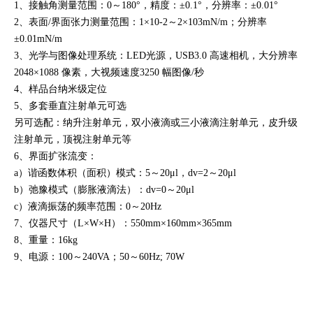
1、接触角测量范围：0～180°，精度：±0.1°，分辨率：±0.01°
2、表面/界面张力测量范围：1×10-2～2×103mN/m；分辨率
±0.01mN/m
3、光学与图像处理系统：LED光源，USB3.0 高速相机，大分辨率
2048×1088 像素，大视频速度3250 幅图像/秒
4、样品台纳米级定位
5、多套垂直注射单元可选
另可选配：纳升注射单元，双小液滴或三小液滴注射单元，皮升级
注射单元，顶视注射单元等
6、界面扩张流变：
a）谐函数体积（面积）模式：5～20μl，dv=2～20μl
b）弛豫模式（膨胀液滴法）：dv=0～20μl
c）液滴振荡的频率范围：0～20Hz
7、仪器尺寸（L×W×H）：550mm×160mm×365mm
8、重量：16kg
9、电源：100～240VA；50～60Hz; 70W