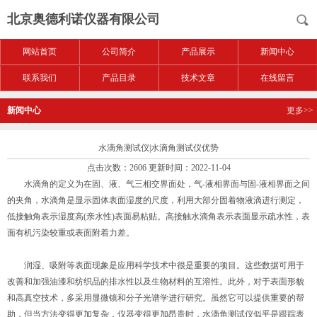
北京奥德利诺仪器有限公司
网站首页
公司简介
产品展示
新闻中心
联系我们
产品目录
技术文章
在线留言
新闻中心
更多>>
水滴角测试仪|水滴角测试仪优势
点击次数：2606 更新时间：2022-11-04
水滴角的定义为在固、液、气三相交界面处，气-液相界面与固-液相界面之间
的夹角，水滴角是显示固体表面湿度的尺度，利用大部分固着物液滴进行测定，
低接触角表示湿度高(亲水性)表面易粘贴。高接触水滴角表示表面显示疏水性，表
面有机污染较重或表面附着力差。
润湿、吸附等表面现象是应用科学技术中很是重要的项目。这些数据可用于
改善和加强油漆和纺织品的排水性以及生物材料的互溶性。此外，对于表面形貌
和高真空技术，多采用显微镜和分子光谱学进行研究。虽然它可以提供重要的帮
助，但当方法变得更加复杂，仪器变得更加昂贵时，水滴角测试仪似乎是跟踪表