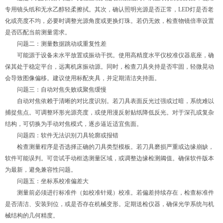
专用镜头纸和无水乙醇轻柔擦拭。其次，确认照明光源是否正常，LED灯是否老
化或亮度不均，必要时调整光源角度或更换灯珠。若仍无效，检查物镜倍率设置
是否匹配当前测量需求。
问题二：测量数据跳动或重复性差
可能源于设备未水平放置或振动干扰。使用高精度水平仪校准仪器底座，确
保其处于稳定平台，远离机床振动源。同时，检查刀具夹持是否牢固，轻微晃动
会导致图像偏移。建议使用标配夹具，并定期清洁夹持面。
问题三：自动对焦失败或聚焦缓慢
自动对焦依赖于清晰的对比度识别。若刀具表面反光过强或过暗，系统难以
捕捉焦点。可调整环形光源亮度，或使用漫反射贴纸降低反光。对于深孔或复杂
结构，可切换为手动对焦模式，逐步逼近适宜焦面。
问题四：软件无法识别刀具轮廓或报错
检查测量程序是否选择正确的刀具类型模板。若刀具磨损严重或边缘崩缺，
软件可能误判。可尝试手动框选测量区域，或调整边缘检测阈值。确保软件版本
为最新，避免兼容性问题。
问题五：坐标系校准偏差大
测量前必须进行标准件（如校准针规）校准。若偏差持续存在，检查标准件
是否清洁、安装到位，或是否存在机械变形。定期送检仪器，确保光学系统与机
械结构的几何精度。