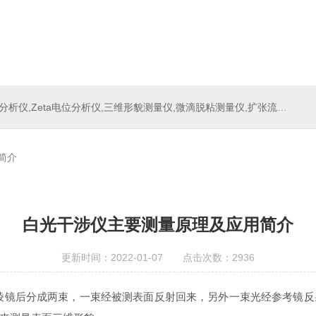
位分析仪,三维形貌测量仪,微滴脱粘测量仪,扩张流变测量仪,刀具测量仪,多重光散射仪
简介
白光干涉仪主要测量原理及应用简介
更新时间：2022-01-07 点击次数：2936
后分成两束，一束经被测表面反射回来，另外一束光经参考镜反