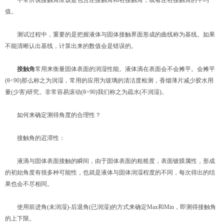
值。
测试过程中，重要的是把握液体与固体接触界面形成的曲线称为基线。如果
不能清晰认出基线，计算出来的数值会是错误的。
接触角
常用来衡量固体表面的润湿性能。液体滴在表面会不会摊平。会摊平
(θ<90)那么称之为润湿，常用的应用为玻璃的清洁度检测，香烟薄片减少胶水用
量(少害)研究。非常容易滚动(θ>90)我们称之为疏水(不润湿)。
如何来确定测得角度的合理性？
接触角的迟滞性：
液滴与固体表面接触的瞬间，由于固体表面的粗糙度，表面镀膜属性，形成
的初始角度有很多种可能性，也就是液体与固体润湿程度的不同，每次得出的结
果也会不尽相同。
使用前进角(未润湿)-后退角(已润湿)的方式来确定Max和Min，即测得接触角
的上下限。