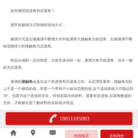
如何测得前进角和后退角？
通常有躺滴方式和倾斜滚动方式：
躺滴方式是左侧液滴不断增大并外延测得大接触角为前进角，右侧液滴不断
收缩测得小的接触角为后退角。
样品台倾斜一定的角度，当发生滚动前一刻，液滴大角为前进角，另外一侧
的为后退角。
液滴的
接触角
会落在这个前进角和后退角之间。从迟滞性看来，接触角实际
上不是一个确切的值，而是一个带有不小波动范围的值,这个波动差值大可能达到
50°。也因为这个差值的存在，特别是疏水的材料，需要有前进角-后退角数据的
支持，才能够全面了解材料的实际疏水情况。
18811105083
热线电话
在线询价