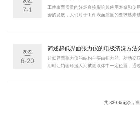
2022
该对仪器进行校准，以保证精度。4.操作方法...
工件表面质量的好坏直接影响其使用寿命和使
7-1
会的发展，人们对于工件表面质量的要求越来
速发展。表面形貌测量仪是一款集成表面粗糙
口高精度光栅测量系统、高精度研磨导轨、高
系统技术，实现对各种工件表面粗糙度和轮廓
是通过发射激光来扫描被测物，以获取被测物
简述超低界面张力仪的电极清洗方法
2022
度的测量优势。该仪器使用冷光源系统，可以避免
超低界面张力仪的结构主要由扭力丝、差动变
6-20
用时让铂金环漫入到被测液体中一定位置，通
液体的玻璃器皿下降，这时铂金环与被测液体
个向下的力，通过杠杆臂使扭力丝随之扭转，
而上升，使差动变压器的线圈感应出一定的电
为电压量，经过微机处理转化为相应的张力值
共 330 条记录，当前
面张力仪测量结构的重要组成部分，在长时间的使