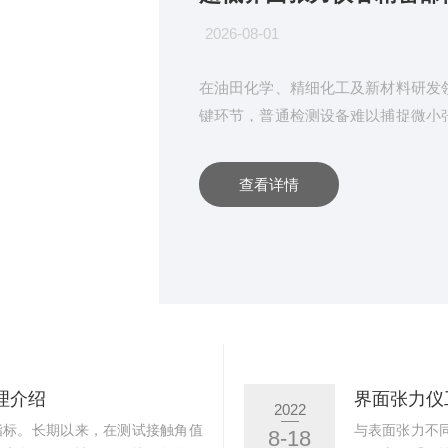
2026-08-01
在油田化学、精细化工及新材料研发
键环节，普通检测设备难以捕捉微小
计，可精准测定两相液体的界面张力
力仪可稳定完成微量数值检测，为化
查看详情
降平台升降平台用于承载样品器皿，
位移偏差，能够精准控制液滴生成、成
理介绍
界面张力仪
2022
指标。长期以来，在测试接触角值
与表面张力不
8-18