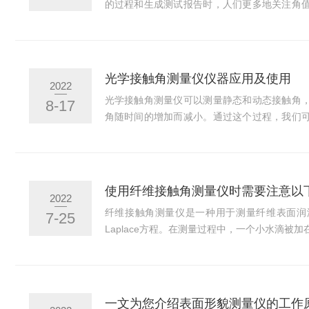
的过程和生成测试报告时，人们更多地关注角
于60度，则视为亲水性样品，若接触角值大于
角大于120度时，试样可视为超疏水接触角
板，手机膜的表面处理性已越来越受到重视，
种手机盖板和保护膜的疏水性，来判断手机玻
光学接触角测量仪仪器应用及使用
2022
学接触角测量仪就可对玻璃盖板的水滴角润湿性进
光学接触角测量仪可以测量静态和动态接触角
8-17
角随时间的增加而减小。通过这个过程，我们
不仅可以通过测量接触角来了解每个界面的润
疏水性，还可以测量表面/界面张力、表面能等
原理来测量接触角，其中一个典型方法是通过
并分析其几何形状来计算接触角。此外，一些
使用纤维接触角测量仪时需要注意以
2022
级图像处理技术和自动化功能，使得实验过程更加
纤维接触角测量仪是一种用于测量纤维表面润湿
7-25
Laplace方程。在测量过程中，一个小水滴被
维之间的接触角，可以确定纤维表面的润湿性
注意以下几点：1.选择合适的工作环境：测量
验室环境，避免外界因素对测量结果的影响。2
和干燥处理，以确保测试结果准确可靠。3.测
一文为您介绍表面形貌测量仪的工作