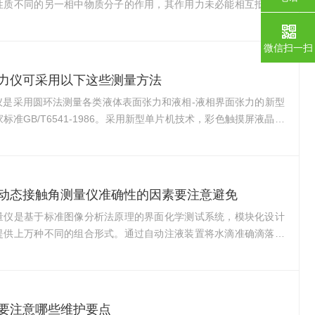
性质不同的另一相中物质分子的作用，其作用力未必能相互抵消。
通常要比表面张力小得多。界面张力仪根据测试原理的不同可分为
法和铂金板法铂金环法铂金环法是一种传统的测试方法，从发明到
微信扫一扫
左右的时间。它是用直径0.37mm的铂金丝做成周长为60mm的
铂金环浸入二种不相混合液体的界面(或液面)下2-3mm，然后再
力仪可采用以下这些测量方法
上提，环与液面会形成一个膜。膜对铂...
仪是采用圆环法测量各类液体表面张力和液相-液相界面张力的新型
标准GB/T6541-1986。采用新型单片机技术，彩色触摸屏液晶显
，自动化程度高，操作简单，度高，重复性好。可选配汉字微型打
力值、时间等信息自动显示，输入的参数数据掉电可保存。超低界
使用吊片法、拉环法、滴体积法以及气泡压力法、悬滴法等方法来
行测量，每一种方法都各有各的优势，今天咱们一起来了解一下：
动态接触角测量仪准确性的因素要注意避免
过测量一悬滴的轮廓来获得液体的表...
量仪是基于标准图像分析法原理的界面化学测试系统，模块化设计
提供上万种不同的组合形式。通过自动注液装置将水滴准确滴落到
从侧面照射水滴，水滴的影子会投射在倾斜的测量面上。然后内置
机记录从上方的投影，并对图像进行透视校正，从而确定液滴形状
。动态接触角测量仪的测量方法并不复杂，但由于影响因素多，难
高、重复性好的数据。那么究竟有哪些因素会影响它的准确性呢？
要注意哪些维护要点