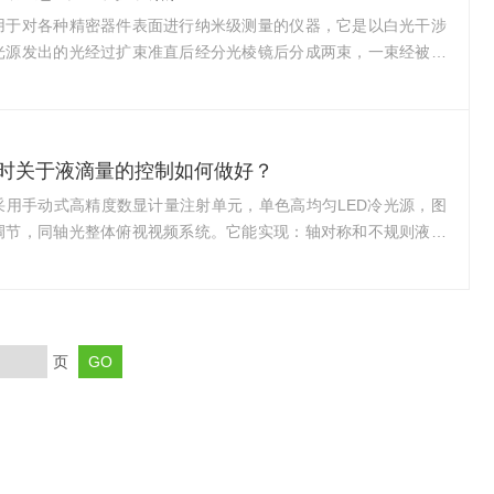
表面状态在测量之前，确保样品表面处于均匀状态也...
用于对各种精密器件表面进行纳米级测量的仪器，它是以白光干涉
光源发出的光经过扩束准直后经分光棱镜后分成两束，一束经被测
，另外一束光经参考镜反射，两束反射光终汇聚并发生干涉，显微
的形貌特征转化为干涉条纹信号，通过测量干涉条纹的变化来测量
。干涉仪是利用干涉原理测量光程之差从而测定有关物理量的光学
干光间光程差的任何变化会非常灵敏地导致干涉条纹的移动，而某
时关于液滴量的控制如何做好？
程变化是由它所通过的几何路程或介质折射率的变化...
采用手动式高精度数显计量注射单元，单色高均匀LED冷光源，图
调节，同轴光整体俯视视频系统。它能实现：轴对称和不规则液滴
度、超润湿表面的测量；凸凹表面的测量；既可放在样品表面上测
保持规定范围无损伤样品测量；接触面积值指数(ACI)也作为润湿
在对接触角测试时应注意对液滴量的控制：尽量控制在1-5μl之间
多会受地球引力影响其形状，太少是牺牲了有效像素，增加测量误
页
品较小，需要小液滴，否则不提倡)...