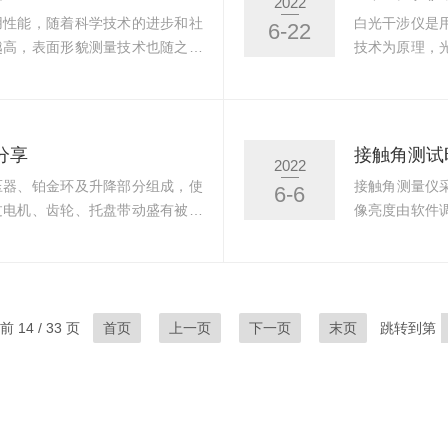
2022
1、测量前样品
用性能，随着科学技术的进步和社
白光干涉仪是
6-22
越高，表面形貌测量技术也随之快
技术为原理，
度和轮廓测量的测量仪器，采用进
表面反射回来
性能测力系统、高性能计算机控制
镜将被测表面
进行测量和分析。表面形貌测量仪
表面三维形貌
体表面的三维坐标。具有率、高精
仪器。两束相
分享
接触角测试
2022
容易变形的工件在...
一束相干光的光
压器、铂金环及升降部分组成，使
接触角测量仪
6-6
过电机、齿轮、托盘带动盛有被测
像亮度由软件
之间的膜被拉长，使铂金环受到一
的测量；小角
差动变压器的磁芯随铂金环的下降
量，也可与样品
压值，使被拉伸的薄膜变形为转变
表征参数。我们
，并自动显示出来。电极是超低界
较为合适，太
 14 / 33 页
首页
上一页
下一页
末页
跳转到第
用后我们需要对电...
差(除非测试样