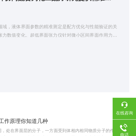
领域，液体界面参数的精准测定是配方优化与性能验证的关
张力数值变化。超低界面张力仪针对微小区间界面作用力设
参数。依托各精密部件的协同配合与精准调控，超低界面张
工配方研究与性能评估提供精准实验数据。1、精密动力升
可实现微米级平稳升降与微调定位。运行过程无明显抖动与
型与接触状态，为界面张力检...
在线咨询
工作原理你知道几种
同，处在界面层的分子，一方面受到体相内相同物质分子的作用，
电话