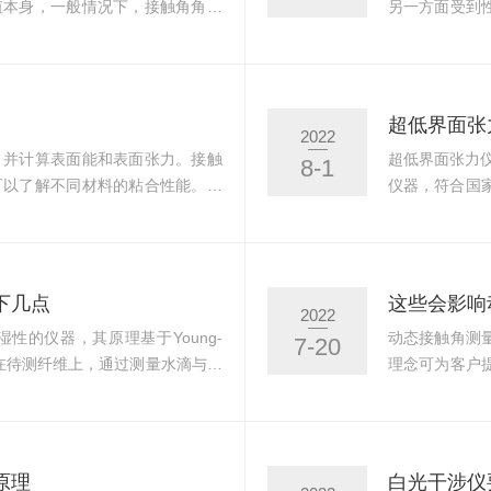
值本身，一般情况下，接触角角小
另一方面受到
60°，则视为疏水性样品；当接触
因此界面张力
值。随着手机行业的发展，手机盖
二种：铂金环
许多厂家都希望通过仪器来测试各
现在有约70年
璃盖板的表面疏水程度，其中，光
环。测试时先将
超低界面张
2022
行测量。下面...
慢慢将铂金环向
，并计算表面能和表面张力。接触
超低界面张力
8-1
可以了解不同材料的粘合性能。它
仪器，符合国家
湿性、附着力、附着力、亲水性和
示。外型美观
。光学接触角测量仪通常利用光学
印机，界面张
记录液滴在固体表面上形成的图像
面张力仪通常
现代化的接触角测量仪还结合了高
对表面张力进
下几点
这些会影响
2022
精确和高效。光...
1、悬滴法：通
性的仪器，其原理基于Young-
动态接触角测
7-20
加在待测纤维上，通过测量水滴与纤
理念可为客户
能。使用纤维接触角测量仪时需要
被测表面，并
时应选择温度和湿度相对稳定的实
的高分辨率相
.准备样品：样品应该先经过清洗
并计算接触角
量前的校准：在进行测量之前，应
以获得准确度
原理
白光干涉仪