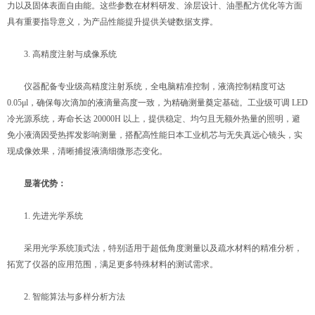
力以及固体表面自由能。这些参数在材料研发、涂层设计、油墨配方优化等方面
具有重要指导意义，为产品性能提升提供关键数据支撑。
3. 高精度注射与成像系统
仪器配备专业级高精度注射系统，全电脑精准控制，液滴控制精度可达
0.05μl，确保每次滴加的液滴量高度一致，为精确测量奠定基础。工业级可调 LED
冷光源系统，寿命长达 20000H 以上，提供稳定、均匀且无额外热量的照明，避
免小液滴因受热挥发影响测量，搭配高性能日本工业机芯与无失真远心镜头，实
现成像效果，清晰捕捉液滴细微形态变化。
显著优势：
1. 先进光学系统
采用光学系统顶式法，特别适用于超低角度测量以及疏水材料的精准分析，
拓宽了仪器的应用范围，满足更多特殊材料的测试需求。
2. 智能算法与多样分析方法