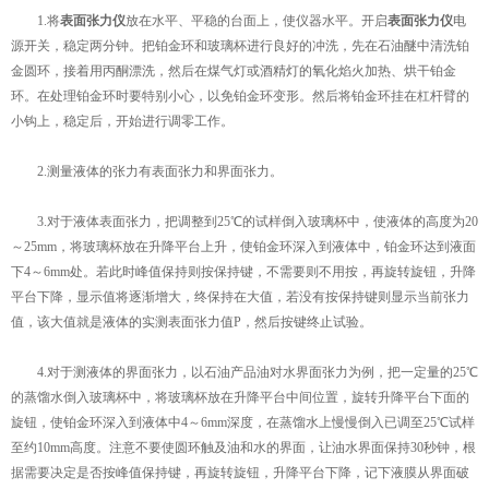
1.将
表面张力仪
放在水平、平稳的台面上，使仪器水平。开启
表面张力仪
电
源开关，稳定两分钟。把铂金环和玻璃杯进行良好的冲洗，先在石油醚中清洗铂
金圆环，接着用丙酮漂洗，然后在煤气灯或酒精灯的氧化焰火加热、烘干铂金
环。在处理铂金环时要特别小心，以免铂金环变形。然后将铂金环挂在杠杆臂的
小钩上，稳定后，开始进行调零工作。
2.测量液体的张力有表面张力和界面张力。
3.对于液体表面张力，把调整到25℃的试样倒入玻璃杯中，使液体的高度为20
～25mm，将玻璃杯放在升降平台上升，使铂金环深入到液体中，铂金环达到液面
下4～6mm处。若此时峰值保持则按保持键，不需要则不用按，再旋转旋钮，升降
平台下降，显示值将逐渐增大，终保持在大值，若没有按保持键则显示当前张力
值，该大值就是液体的实测表面张力值P，然后按键终止试验。
4.对于测液体的界面张力，以石油产品油对水界面张力为例，把一定量的25℃
的蒸馏水倒入玻璃杯中，将玻璃杯放在升降平台中间位置，旋转升降平台下面的
旋钮，使铂金环深入到液体中4～6mm深度，在蒸馏水上慢慢倒入已调至25℃试样
至约10mm高度。注意不要使圆环触及油和水的界面，让油水界面保持30秒钟，根
据需要决定是否按峰值保持键，再旋转旋钮，升降平台下降，记下液膜从界面破