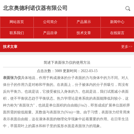
北京奥德利诺仪器有限公司
网站首页
公司简介
产品展示
新闻中心
联系我们
产品目录
技术文章
在线留言
技术文章
更多>>
简述下表面张力仪的使用方法
点击次数：5989 更新时间：2022-03-15
表面张力仪
具体地说，作用于构成液体的分子表面的力与身体中的力不同。对人
体分子的作用力是对称和平衡的。在表面上，分子被体内的分子所吸引，而没有
反向平衡力。也就是说，它接受被拉入身体的力。也就是说，我们试图减小表面
积，使不平衡状态趋于平衡状态。热力学理论是将系统的表面能降低到较小，这
种力称为“表面张力"，也就是单位面积的自由能(J/m2)，即形成或扩展单位面积界
面所需的较低能量。其数值与表面张力(N/m)一致。由于习惯，表面张力经常用来
表示表面自由能，这在液体表面的物理化学现象中起着重要的作用。在日常生活
中，早晨荷叶上的露水和杯子里的弧形水面是表面张力的现象。