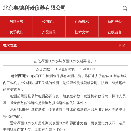
北京奥德利诺仪器有限公司
网站首页
公司简介
产品展示
新闻中心
联系我们
产品目录
技术文章
在线留言
技术文章
更多>>
超低界面张力仪与表面张力仪别弄混了！
点击次数：3319 更新时间：2020-08-24
超低界面张力仪
的工位检测软件具有检测功能，界面张力仪能够直接连接线
内工位机，控制和协调工位机的检测，是保障检测线能够及时、快速、有效运转
的主要软件；
检测前需要登录并检测必要信息，如底盘参数、发送机参数信息、操作人员
等，登录参数的准确性是检测数据准确性的先决条件；
总检打印软件具有浏览、快速查询、打印的检测信息以及张力仪相关的统计
数据的功能。
通常界面张力仪可用来测试表面张力和界面张力值，而表面张力仪不一定用
于测试界面张力值。这里存在两个概念：