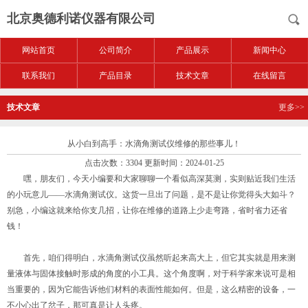
北京奥德利诺仪器有限公司
网站首页
公司简介
产品展示
新闻中心
联系我们
产品目录
技术文章
在线留言
技术文章
更多>>
从小白到高手：水滴角测试仪维修的那些事儿！
点击次数：3304 更新时间：2024-01-25
嘿，朋友们，今天小编要和大家聊聊一个看似高深莫测，实则贴近我们生活
的小玩意儿——水滴角测试仪。这货一旦出了问题，是不是让你觉得头大如斗？
别急，小编这就来给你支几招，让你在维修的道路上少走弯路，省时省力还省
钱！
首先，咱们得明白，水滴角测试仪虽然听起来高大上，但它其实就是用来测
量液体与固体接触时形成的角度的小工具。这个角度啊，对于科学家来说可是相
当重要的，因为它能告诉他们材料的表面性能如何。但是，这么精密的设备，一
不小心出了岔子，那可真是让人头疼。