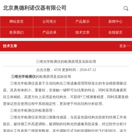
北京奥德利诺仪器有限公司
网站首页
公司简介
产品展示
新闻中心
联系我们
产品目录
技术文章
在线留言
技术文章
更多>>
三维光学检测仪的检测原理及实际应用
点击次数：4558 更新时间：2018-07-12
三维光学检测仪
的检测原理及实际应用
三维光学检测仪是基于主动结构光三维成像原理而研发出的专业精密测量仪
器。其具有体积小、重量轻，非接触一键即可出结果的特点，同时采用高像素双
目立体相机，高度方向上采用蓝色结构光，可获得*三维测量精度，同时高重复精
度保证您在使用过程中系统稳定性，更加便于对此结构分析处理。
三维光学检测仪的检测原理：
三维光学检测仪采用进口测量传感器，当其蓝色面结构光投射到待测工件表
面后，被待测工件高度调制，被调制的结构光经摄像系统采集，经过软件分析计
算得出工件表面三维面形数据。其中调制方式为时间调制中的飞行时间法，该方