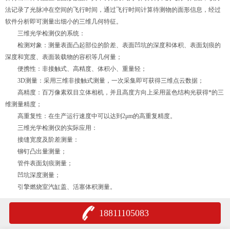
法记录了光脉冲在空间的飞行时间，通过飞行时间计算待测物的面形信息，经过
软件分析即可测量出细小的三维几何特征。
三维光学检测仪的系统：
检测对象：测量表面凸起部位的阶差、表面凹坑的深度和体积、表面划痕的
深度和宽度、表面装载物的容积等几何量；
便携性：非接触式、高精度、体积小、重量轻；
3D测量：采用三维非接触式测量，一次采集即可获得三维点云数据；
高精度：百万像素双目立体相机，并且高度方向上采用蓝色结构光获得*的三
维测量精度；
高重复性：在生产运行速度中可以达到2μm的高重复精度。
三维光学检测仪的实际应用：
接缝宽度及阶差测量：
铆钉凸出量测量；
管件表面划痕测量；
凹坑深度测量；
引擎燃烧室汽缸盖、活塞体积测量。
18811105083