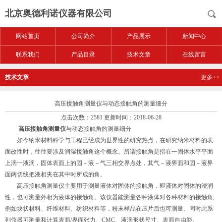
北京奥德利诺仪器有限公司
网站首页
公司简介
产品展示
新闻中心
联系我们
产品目录
技术文章
在线留言
技术文章
更多>>
高压接触角测量仪与动态接触角的测量细分
点击次数：2581 更新时间：2018-06-28
高压接触角测量仪
与动态接触角的测量细分
如今纳米材料科学与工程已经成为世界性的研究热点，在研究纳米材料的表
面改性时，往往要涉及润湿接触角这个概念。所谓接触角是指在一固体水平平面
上滴一液滴，固体表面上的固－液－气三相交界点处，其气－液界面和固－液界
面两切线把液相夹在其中时所成的角。
高压接触角测量仪主要用于测量液体对固体的接触角，即液体对固体的浸润
性，也可测量外相为液体的接触角。该仪器能测量各种液体对各种材料的接触角,
例如块状材料、纤维材料、纺织材料等，粉末样品在压片后也可测量。同时此系
列仪器可测量和计算表面/界面张力、CMC、液滴形状尺寸、表面自由能。